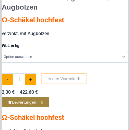
Augbolzen
Ω-Schäkel hochfest
verzinkt, mit Augbolzen
Ω-
WLL in kg
Schäkel
hochfest,
geschweift,
Augbolzen
Menge
-
+
In den Warenkorb
2,30
€
–
422,60
€
Bewertungen: 0
Ω-Schäkel hochfest