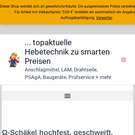
Dieser Shop wendet sich an gewerbliche Käufer. Die ausgewiesenen Preise verstehen
Für Artikel mit Verkaufspreis "0,00 €" erstellen wir automatisch ein Angebot
Auftragsbestätigung.
Verwerfen
Zum
Inhalt
Zum
springen
Inhalt
springen
... topaktuelle
Hebetechnik zu smarten
Preisen
Anschlagmittel, LAM, Drahtseile,
PSAgA, Baugeräte, Prüfservice + mehr
Ω-Schäkel hochfest, geschweift,