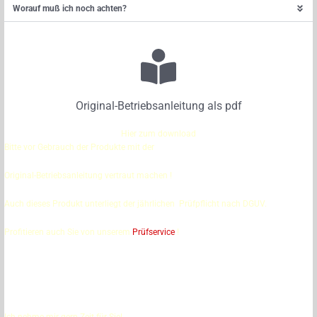
Worauf muß ich noch achten?
Original-Betriebsanleitung als pdf
Hier zum download
Bitte vor Gebrauch der Produkte mit der
Original-Betriebsanleitung vertraut machen !
Auch dieses Produkt unterliegt der jährlichen Prüfpflicht nach DGUV.
Profitieren auch Sie von unserem
Prüfservice
!