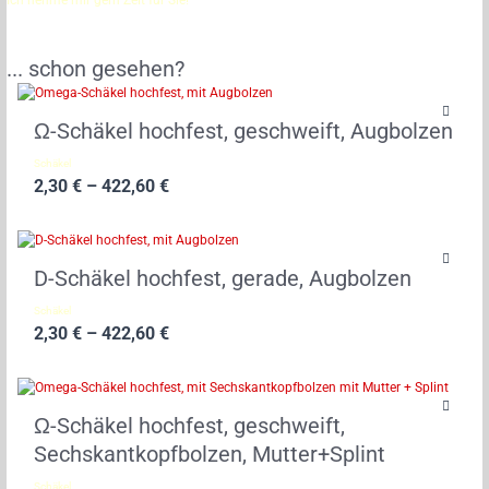
Ich nehme mir gern Zeit für Sie!
... schon gesehen?
Ω-Schäkel hochfest, geschweift, Augbolzen
Schäkel
2,30
€
–
422,60
€
D-Schäkel hochfest, gerade, Augbolzen
Schäkel
2,30
€
–
422,60
€
Ω-Schäkel hochfest, geschweift,
Sechskantkopfbolzen, Mutter+Splint
Schäkel