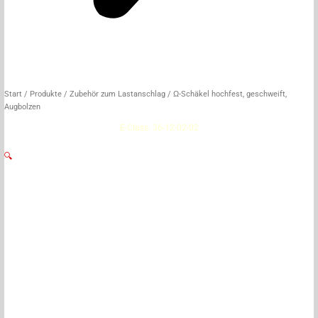
Start
/
Produkte
/
Zubehör zum Lastanschlag
/ Ω-Schäkel hochfest, geschweift,
Augbolzen
E-Class: 36-12-02-02
🔍