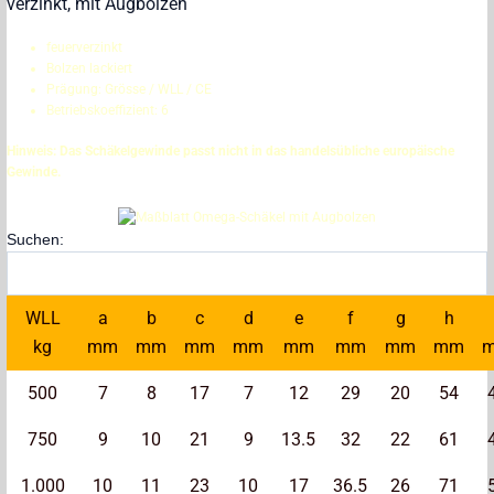
verzinkt, mit Augbolzen
feuerverzinkt
Bolzen lackiert
Prägung: Grösse / WLL / CE
Betriebskoeffizient: 6
Hinweis: Das Schäkelgewinde passt nicht in das handelsübliche europäische
Gewinde.
Suchen:
WLL
a
b
c
d
e
f
g
h
kg
mm
mm
mm
mm
mm
mm
mm
mm
500
7
8
17
7
12
29
20
54
750
9
10
21
9
13.5
32
22
61
1.000
10
11
23
10
17
36.5
26
71