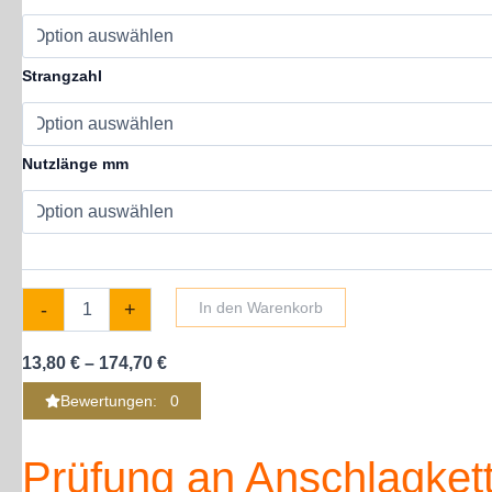
-
Sichtprüfung
Menge
Strangzahl
Nutzlänge mm
-
+
In den Warenkorb
13,80
€
–
174,70
€
Bewertungen: 0
Prüfung an Anschlagket