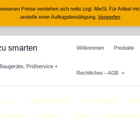
senen Preise verstehen sich netto zzgl. MwSt. Für Artikel mit 
anstelle einer Auftragsbestätigung.
Verwerfen
 zu smarten
Willkommen
Produkte
Baugeräte, Prüfservice +
Rechtliches – AGB
schlag
Lastaufnahmemittel
Stahldrahtseile
Edel
nrichtungen
Baugeräte
Rigging
Ladungssicheru