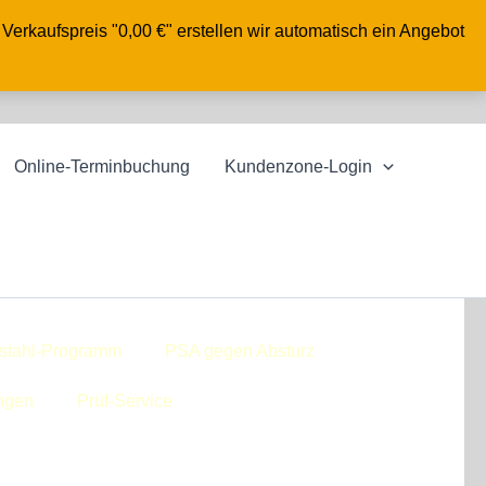
Verkaufspreis "0,00 €" erstellen wir automatisch ein Angebot
Online-Terminbuchung
Kundenzone-Login
stahl-Programm
PSA gegen Absturz
ngen
Prüf-Service