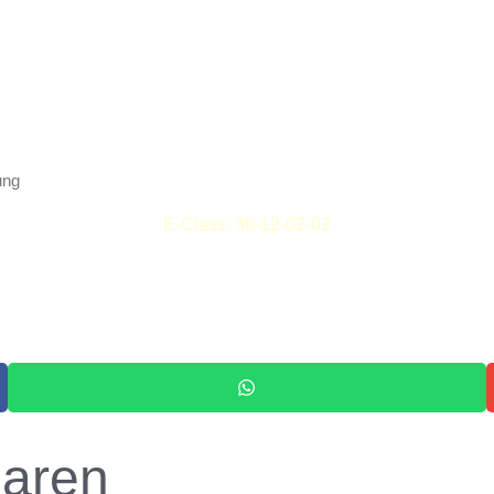
ung
E-Class: 36-12-02-02
baren