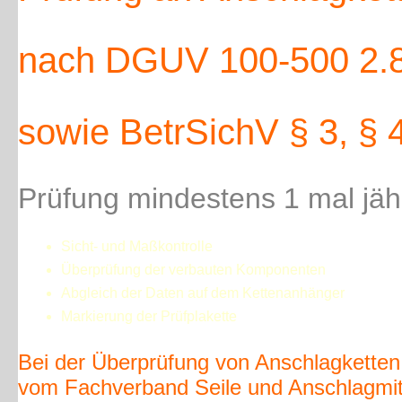
nach DGUV 100-500 2.8 
sowie BetrSichV § 3, § 4
Prüfung mindestens 1 mal jähr
Sicht- und Maßkontrolle
Überprüfung der verbauten Komponenten
Abgleich der Daten auf dem Kettenanhänger
Markierung der Prüfplakette
Bei der Überprüfung von Anschlagketten 
vom Fachverband Seile und Anschlagmitt