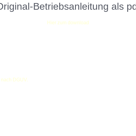
Original-Betriebsanleitung als pd
Hier zum download
ht nach DGUV.