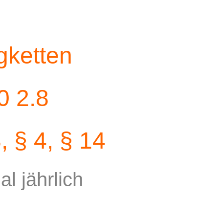
gketten
0 2.8
, § 4, § 14
l jährlich